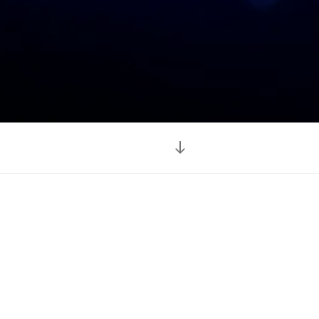
本
文
ま
で
ス
ク
ロ
ー
ル