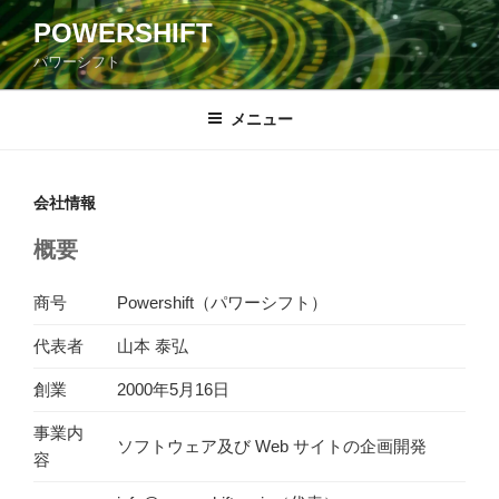
コ
POWERSHIFT
ン
パワーシフト
テ
ン
ツ
メニュー
へ
ス
キ
会社情報
ッ
概要
プ
商号
Powershift（パワーシフト）
代表者
山本 泰弘
創業
2000年5月16日
事業内
ソフトウェア及び Web サイトの企画開発
容